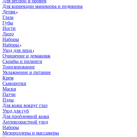
Для ресниц и бровей
Для коррекции маникюра и педикюра
Детям
Глаза
Губы
Ногти
Лицо
Наборы
Наборы
Уход для лица
Очищение и демакияж
Скрабы и пилинги
Тонизирование
Увлажнение и питание
Крем
Сыворотки
Маски
Патчи
Пэды
Для кожи вокруг глаз
Уход для губ
Для проблемной кожи
Антивозрастной уход
Наборы
Мезороллеры и массажеры