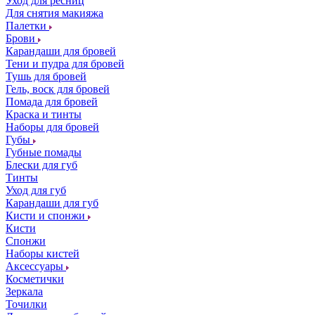
Уход для ресниц
Для снятия макияжа
Палетки
Брови
Карандаши для бровей
Тени и пудра для бровей
Тушь для бровей
Гель, воск для бровей
Помада для бровей
Краска и тинты
Наборы для бровей
Губы
Губные помады
Блески для губ
Тинты
Уход для губ
Карандаши для губ
Кисти и спонжи
Кисти
Спонжи
Наборы кистей
Аксессуары
Косметички
Зеркала
Точилки