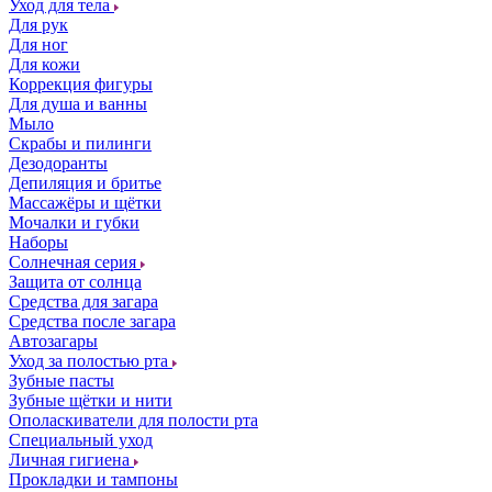
Уход для тела
Для рук
Для ног
Для кожи
Коррекция фигуры
Для душа и ванны
Мыло
Скрабы и пилинги
Дезодоранты
Депиляция и бритье
Массажёры и щётки
Мочалки и губки
Наборы
Солнечная серия
Защита от солнца
Средства для загара
Средства после загара
Автозагары
Уход за полостью рта
Зубные пасты
Зубные щётки и нити
Ополаскиватели для полости рта
Специальный уход
Личная гигиена
Прокладки и тампоны