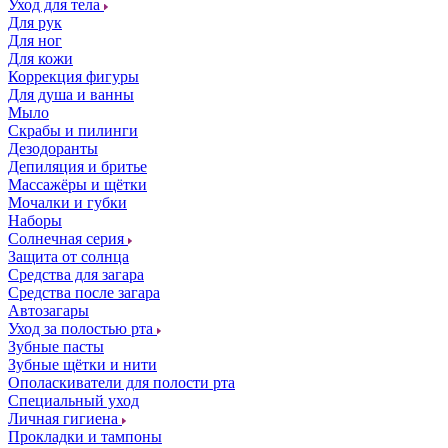
Уход для тела
Для рук
Для ног
Для кожи
Коррекция фигуры
Для душа и ванны
Мыло
Скрабы и пилинги
Дезодоранты
Депиляция и бритье
Массажёры и щётки
Мочалки и губки
Наборы
Солнечная серия
Защита от солнца
Средства для загара
Средства после загара
Автозагары
Уход за полостью рта
Зубные пасты
Зубные щётки и нити
Ополаскиватели для полости рта
Специальный уход
Личная гигиена
Прокладки и тампоны