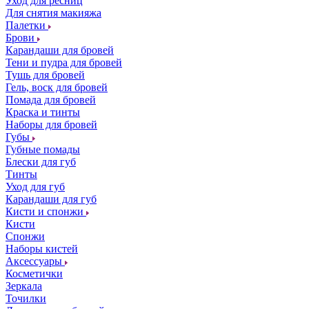
Уход для ресниц
Для снятия макияжа
Палетки
Брови
Карандаши для бровей
Тени и пудра для бровей
Тушь для бровей
Гель, воск для бровей
Помада для бровей
Краска и тинты
Наборы для бровей
Губы
Губные помады
Блески для губ
Тинты
Уход для губ
Карандаши для губ
Кисти и спонжи
Кисти
Спонжи
Наборы кистей
Аксессуары
Косметички
Зеркала
Точилки