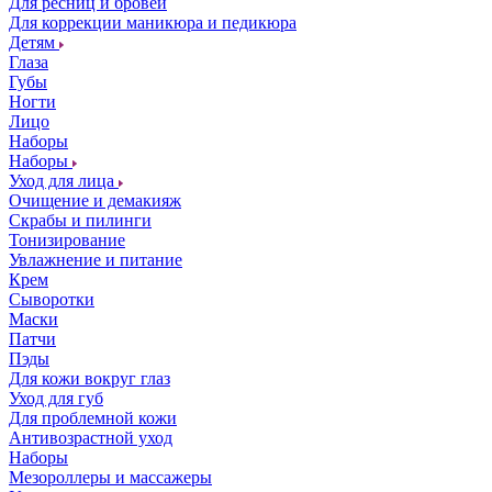
Для ресниц и бровей
Для коррекции маникюра и педикюра
Детям
Глаза
Губы
Ногти
Лицо
Наборы
Наборы
Уход для лица
Очищение и демакияж
Скрабы и пилинги
Тонизирование
Увлажнение и питание
Крем
Сыворотки
Маски
Патчи
Пэды
Для кожи вокруг глаз
Уход для губ
Для проблемной кожи
Антивозрастной уход
Наборы
Мезороллеры и массажеры