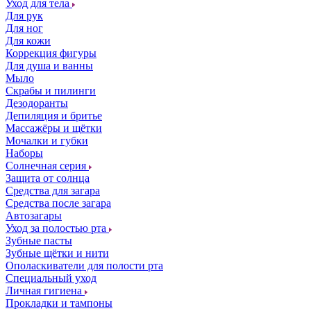
Уход для тела
Для рук
Для ног
Для кожи
Коррекция фигуры
Для душа и ванны
Мыло
Скрабы и пилинги
Дезодоранты
Депиляция и бритье
Массажёры и щётки
Мочалки и губки
Наборы
Солнечная серия
Защита от солнца
Средства для загара
Средства после загара
Автозагары
Уход за полостью рта
Зубные пасты
Зубные щётки и нити
Ополаскиватели для полости рта
Специальный уход
Личная гигиена
Прокладки и тампоны