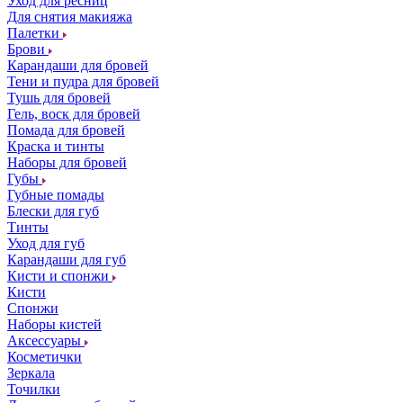
Уход для ресниц
Для снятия макияжа
Палетки
Брови
Карандаши для бровей
Тени и пудра для бровей
Тушь для бровей
Гель, воск для бровей
Помада для бровей
Краска и тинты
Наборы для бровей
Губы
Губные помады
Блески для губ
Тинты
Уход для губ
Карандаши для губ
Кисти и спонжи
Кисти
Спонжи
Наборы кистей
Аксессуары
Косметички
Зеркала
Точилки