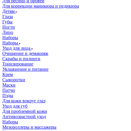
Для ресниц и бровей
Для коррекции маникюра и педикюра
Детям
Глаза
Губы
Ногти
Лицо
Наборы
Наборы
Уход для лица
Очищение и демакияж
Скрабы и пилинги
Тонизирование
Увлажнение и питание
Крем
Сыворотки
Маски
Патчи
Пэды
Для кожи вокруг глаз
Уход для губ
Для проблемной кожи
Антивозрастной уход
Наборы
Мезороллеры и массажеры