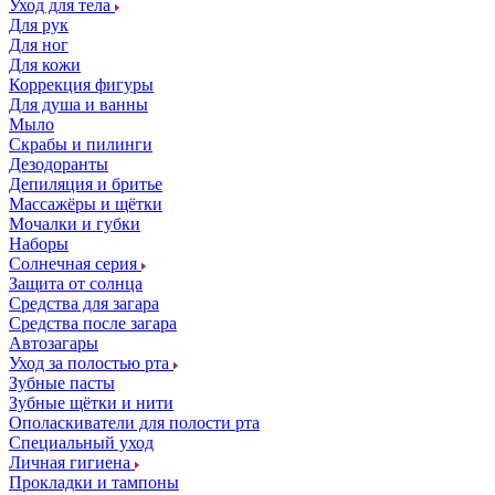
Уход для тела
Для рук
Для ног
Для кожи
Коррекция фигуры
Для душа и ванны
Мыло
Скрабы и пилинги
Дезодоранты
Депиляция и бритье
Массажёры и щётки
Мочалки и губки
Наборы
Солнечная серия
Защита от солнца
Средства для загара
Средства после загара
Автозагары
Уход за полостью рта
Зубные пасты
Зубные щётки и нити
Ополаскиватели для полости рта
Специальный уход
Личная гигиена
Прокладки и тампоны