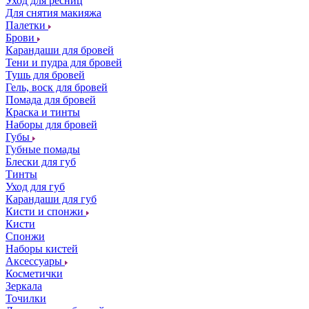
Уход для ресниц
Для снятия макияжа
Палетки
Брови
Карандаши для бровей
Тени и пудра для бровей
Тушь для бровей
Гель, воск для бровей
Помада для бровей
Краска и тинты
Наборы для бровей
Губы
Губные помады
Блески для губ
Тинты
Уход для губ
Карандаши для губ
Кисти и спонжи
Кисти
Спонжи
Наборы кистей
Аксессуары
Косметички
Зеркала
Точилки