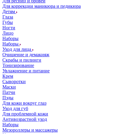
Для ресниц и бровей
Для коррекции маникюра и педикюра
Детям
Глаза
Губы
Ногти
Лицо
Наборы
Наборы
Уход для лица
Очищение и демакияж
Скрабы и пилинги
Тонизирование
Увлажнение и питание
Крем
Сыворотки
Маски
Патчи
Пэды
Для кожи вокруг глаз
Уход для губ
Для проблемной кожи
Антивозрастной уход
Наборы
Мезороллеры и массажеры