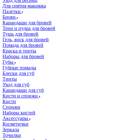
Уход для ресниц
Для снятия макияжа
Палетки
Брови
Карандаши для бровей
Тени и пудра для бровей
Тушь для бровей
Гель, воск для бровей
Помада для бровей
Краска и тинты
Наборы для бровей
Губы
Губные помады
Блески для губ
Тинты
Уход для губ
Карандаши для губ
Кисти и спонжи
Кисти
Спонжи
Наборы кистей
Аксессуары
Косметички
Зеркала
Точилки