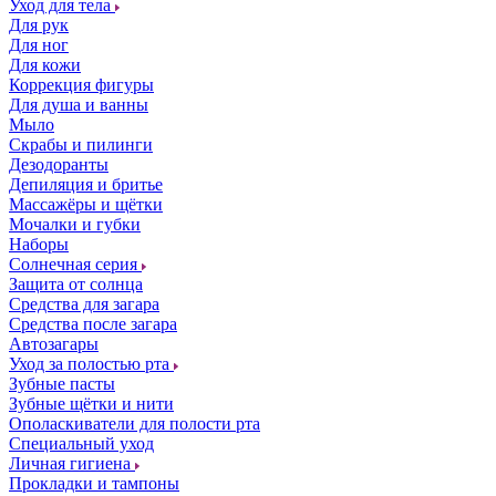
Уход для тела
Для рук
Для ног
Для кожи
Коррекция фигуры
Для душа и ванны
Мыло
Скрабы и пилинги
Дезодоранты
Депиляция и бритье
Массажёры и щётки
Мочалки и губки
Наборы
Солнечная серия
Защита от солнца
Средства для загара
Средства после загара
Автозагары
Уход за полостью рта
Зубные пасты
Зубные щётки и нити
Ополаскиватели для полости рта
Специальный уход
Личная гигиена
Прокладки и тампоны