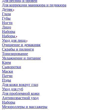
Для ресниц и бровей
Для коррекции маникюра и педикюра
Детям
Глаза
Губы
Ногти
Лицо
Наборы
Наборы
Уход для лица
Очищение и демакияж
Скрабы и пилинги
Тонизирование
Увлажнение и питание
Крем
Сыворотки
Маски
Патчи
Пэды
Для кожи вокруг глаз
Уход для губ
Для проблемной кожи
Антивозрастной уход
Наборы
Мезороллеры и массажеры