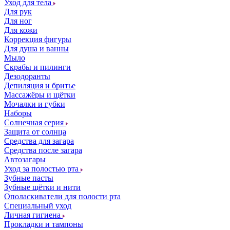
Уход для тела
Для рук
Для ног
Для кожи
Коррекция фигуры
Для душа и ванны
Мыло
Скрабы и пилинги
Дезодоранты
Депиляция и бритье
Массажёры и щётки
Мочалки и губки
Наборы
Солнечная серия
Защита от солнца
Средства для загара
Средства после загара
Автозагары
Уход за полостью рта
Зубные пасты
Зубные щётки и нити
Ополаскиватели для полости рта
Специальный уход
Личная гигиена
Прокладки и тампоны