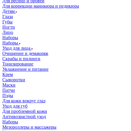
Для ресниц и бровей
Для коррекции маникюра и педикюра
Детям
Глаза
Губы
Ногти
Лицо
Наборы
Наборы
Уход для лица
Очищение и демакияж
Скрабы и пилинги
Тонизирование
Увлажнение и питание
Крем
Сыворотки
Маски
Патчи
Пэды
Для кожи вокруг глаз
Уход для губ
Для проблемной кожи
Антивозрастной уход
Наборы
Мезороллеры и массажеры