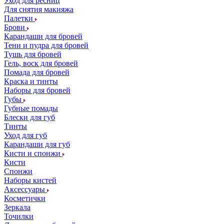
Уход для ресниц
Для снятия макияжа
Палетки
Брови
Карандаши для бровей
Тени и пудра для бровей
Тушь для бровей
Гель, воск для бровей
Помада для бровей
Краска и тинты
Наборы для бровей
Губы
Губные помады
Блески для губ
Тинты
Уход для губ
Карандаши для губ
Кисти и спонжи
Кисти
Спонжи
Наборы кистей
Аксессуары
Косметички
Зеркала
Точилки