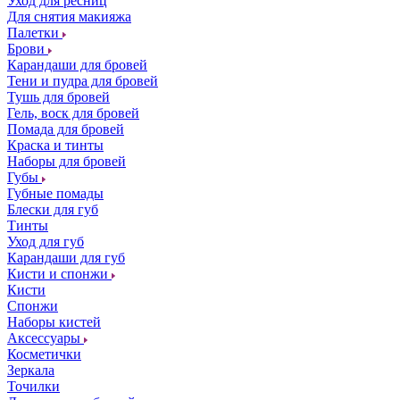
Уход для ресниц
Для снятия макияжа
Палетки
Брови
Карандаши для бровей
Тени и пудра для бровей
Тушь для бровей
Гель, воск для бровей
Помада для бровей
Краска и тинты
Наборы для бровей
Губы
Губные помады
Блески для губ
Тинты
Уход для губ
Карандаши для губ
Кисти и спонжи
Кисти
Спонжи
Наборы кистей
Аксессуары
Косметички
Зеркала
Точилки