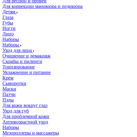
Для ресниц и бровей
Для коррекции маникюра и педикюра
Детям
Глаза
Губы
Ногти
Лицо
Наборы
Наборы
Уход для лица
Очищение и демакияж
Скрабы и пилинги
Тонизирование
Увлажнение и питание
Крем
Сыворотки
Маски
Патчи
Пэды
Для кожи вокруг глаз
Уход для губ
Для проблемной кожи
Антивозрастной уход
Наборы
Мезороллеры и массажеры