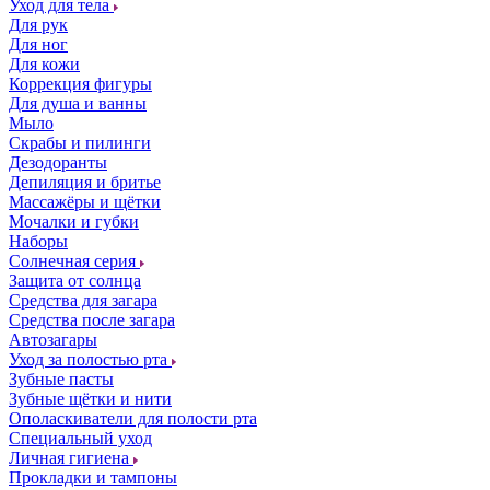
Уход для тела
Для рук
Для ног
Для кожи
Коррекция фигуры
Для душа и ванны
Мыло
Скрабы и пилинги
Дезодоранты
Депиляция и бритье
Массажёры и щётки
Мочалки и губки
Наборы
Солнечная серия
Защита от солнца
Средства для загара
Средства после загара
Автозагары
Уход за полостью рта
Зубные пасты
Зубные щётки и нити
Ополаскиватели для полости рта
Специальный уход
Личная гигиена
Прокладки и тампоны