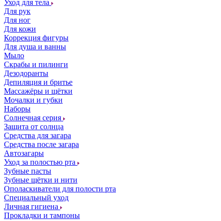
Уход для тела
Для рук
Для ног
Для кожи
Коррекция фигуры
Для душа и ванны
Мыло
Скрабы и пилинги
Дезодоранты
Депиляция и бритье
Массажёры и щётки
Мочалки и губки
Наборы
Солнечная серия
Защита от солнца
Средства для загара
Средства после загара
Автозагары
Уход за полостью рта
Зубные пасты
Зубные щётки и нити
Ополаскиватели для полости рта
Специальный уход
Личная гигиена
Прокладки и тампоны