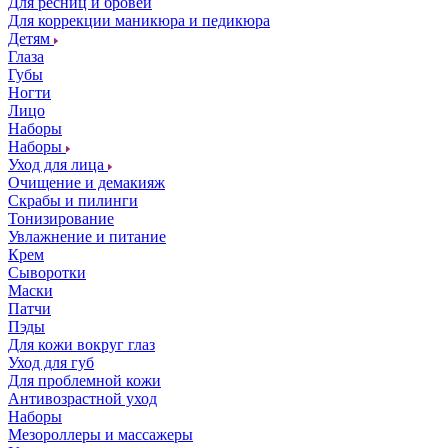
Для ресниц и бровей
Для коррекции маникюра и педикюра
Детям
Глаза
Губы
Ногти
Лицо
Наборы
Наборы
Уход для лица
Очищение и демакияж
Скрабы и пилинги
Тонизирование
Увлажнение и питание
Крем
Сыворотки
Маски
Патчи
Пэды
Для кожи вокруг глаз
Уход для губ
Для проблемной кожи
Антивозрастной уход
Наборы
Мезороллеры и массажеры