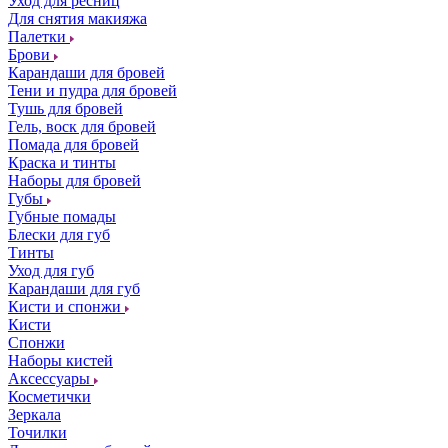
Уход для ресниц
Для снятия макияжа
Палетки
Брови
Карандаши для бровей
Тени и пудра для бровей
Тушь для бровей
Гель, воск для бровей
Помада для бровей
Краска и тинты
Наборы для бровей
Губы
Губные помады
Блески для губ
Тинты
Уход для губ
Карандаши для губ
Кисти и спонжи
Кисти
Спонжи
Наборы кистей
Аксессуары
Косметички
Зеркала
Точилки