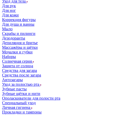
Уход для тела
Для рук
Для ног
Для кожи
Коррекция фигуры
Для душа и ванны
Мыло
Скрабы и пилинги
Дезодоранты
Депиляция и бритье
Массажёры и щётки
Мочалки и губки
Наборы
Солнечная серия
Защита от солнца
Средства для загара
Средства после загара
Автозагары
Уход за полостью рта
Зубные пасты
Зубные щётки и нити
Ополаскиватели для полости рта
Специальный уход
Личная гигиена
Прокладки и тампоны