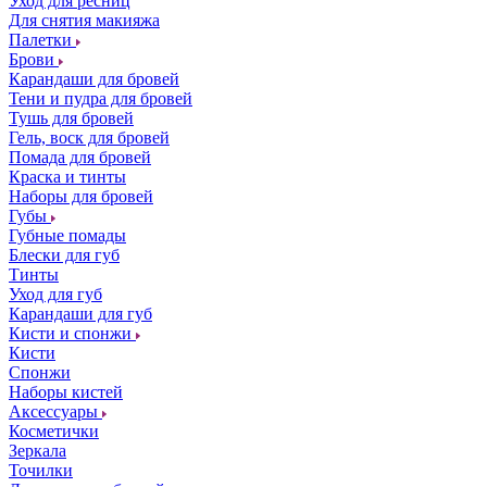
Уход для ресниц
Для снятия макияжа
Палетки
Брови
Карандаши для бровей
Тени и пудра для бровей
Тушь для бровей
Гель, воск для бровей
Помада для бровей
Краска и тинты
Наборы для бровей
Губы
Губные помады
Блески для губ
Тинты
Уход для губ
Карандаши для губ
Кисти и спонжи
Кисти
Спонжи
Наборы кистей
Аксессуары
Косметички
Зеркала
Точилки