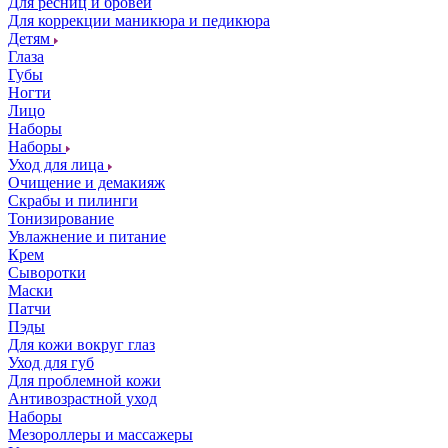
Для ресниц и бровей
Для коррекции маникюра и педикюра
Детям
Глаза
Губы
Ногти
Лицо
Наборы
Наборы
Уход для лица
Очищение и демакияж
Скрабы и пилинги
Тонизирование
Увлажнение и питание
Крем
Сыворотки
Маски
Патчи
Пэды
Для кожи вокруг глаз
Уход для губ
Для проблемной кожи
Антивозрастной уход
Наборы
Мезороллеры и массажеры