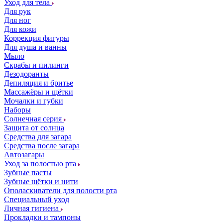
Уход для тела
Для рук
Для ног
Для кожи
Коррекция фигуры
Для душа и ванны
Мыло
Скрабы и пилинги
Дезодоранты
Депиляция и бритье
Массажёры и щётки
Мочалки и губки
Наборы
Солнечная серия
Защита от солнца
Средства для загара
Средства после загара
Автозагары
Уход за полостью рта
Зубные пасты
Зубные щётки и нити
Ополаскиватели для полости рта
Специальный уход
Личная гигиена
Прокладки и тампоны