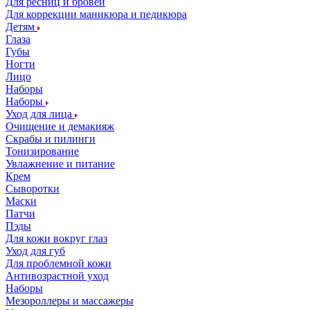
Для ресниц и бровей
Для коррекции маникюра и педикюра
Детям
Глаза
Губы
Ногти
Лицо
Наборы
Наборы
Уход для лица
Очищение и демакияж
Скрабы и пилинги
Тонизирование
Увлажнение и питание
Крем
Сыворотки
Маски
Патчи
Пэды
Для кожи вокруг глаз
Уход для губ
Для проблемной кожи
Антивозрастной уход
Наборы
Мезороллеры и массажеры