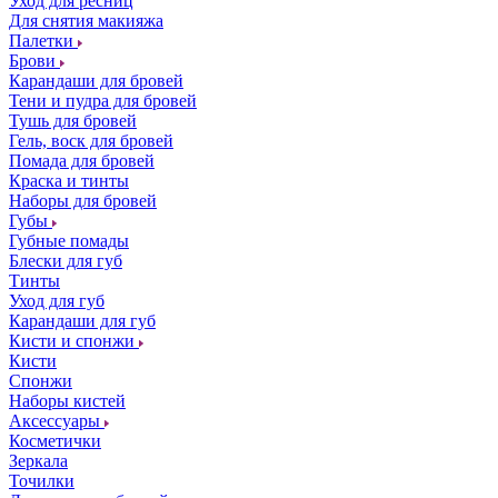
Уход для ресниц
Для снятия макияжа
Палетки
Брови
Карандаши для бровей
Тени и пудра для бровей
Тушь для бровей
Гель, воск для бровей
Помада для бровей
Краска и тинты
Наборы для бровей
Губы
Губные помады
Блески для губ
Тинты
Уход для губ
Карандаши для губ
Кисти и спонжи
Кисти
Спонжи
Наборы кистей
Аксессуары
Косметички
Зеркала
Точилки