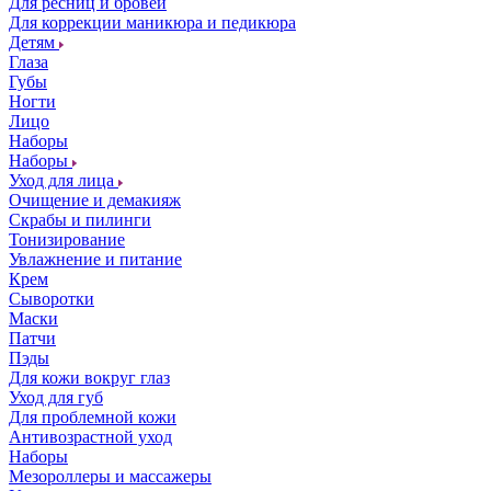
Для ресниц и бровей
Для коррекции маникюра и педикюра
Детям
Глаза
Губы
Ногти
Лицо
Наборы
Наборы
Уход для лица
Очищение и демакияж
Скрабы и пилинги
Тонизирование
Увлажнение и питание
Крем
Сыворотки
Маски
Патчи
Пэды
Для кожи вокруг глаз
Уход для губ
Для проблемной кожи
Антивозрастной уход
Наборы
Мезороллеры и массажеры