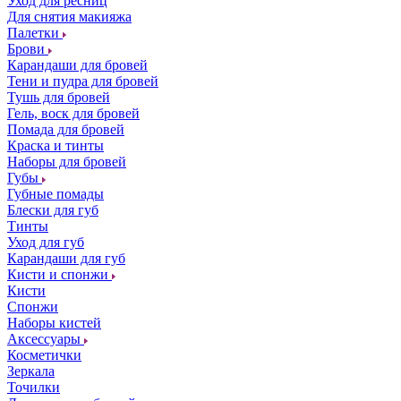
Уход для ресниц
Для снятия макияжа
Палетки
Брови
Карандаши для бровей
Тени и пудра для бровей
Тушь для бровей
Гель, воск для бровей
Помада для бровей
Краска и тинты
Наборы для бровей
Губы
Губные помады
Блески для губ
Тинты
Уход для губ
Карандаши для губ
Кисти и спонжи
Кисти
Спонжи
Наборы кистей
Аксессуары
Косметички
Зеркала
Точилки