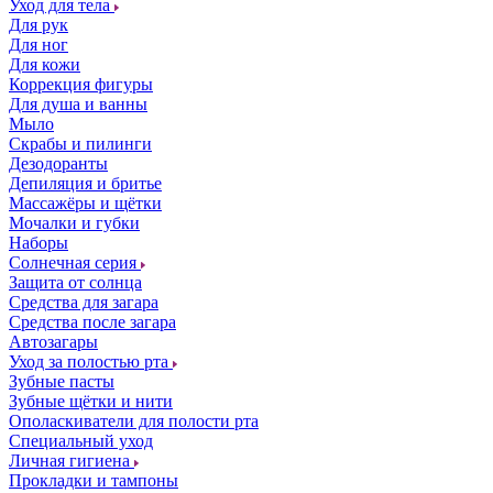
Уход для тела
Для рук
Для ног
Для кожи
Коррекция фигуры
Для душа и ванны
Мыло
Скрабы и пилинги
Дезодоранты
Депиляция и бритье
Массажёры и щётки
Мочалки и губки
Наборы
Солнечная серия
Защита от солнца
Средства для загара
Средства после загара
Автозагары
Уход за полостью рта
Зубные пасты
Зубные щётки и нити
Ополаскиватели для полости рта
Специальный уход
Личная гигиена
Прокладки и тампоны