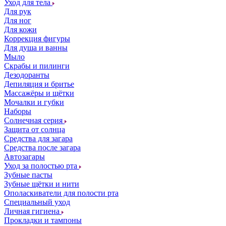
Уход для тела
Для рук
Для ног
Для кожи
Коррекция фигуры
Для душа и ванны
Мыло
Скрабы и пилинги
Дезодоранты
Депиляция и бритье
Массажёры и щётки
Мочалки и губки
Наборы
Солнечная серия
Защита от солнца
Средства для загара
Средства после загара
Автозагары
Уход за полостью рта
Зубные пасты
Зубные щётки и нити
Ополаскиватели для полости рта
Специальный уход
Личная гигиена
Прокладки и тампоны