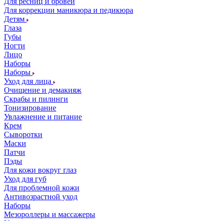
Для ресниц и бровей
Для коррекции маникюра и педикюра
Детям
Глаза
Губы
Ногти
Лицо
Наборы
Наборы
Уход для лица
Очищение и демакияж
Скрабы и пилинги
Тонизирование
Увлажнение и питание
Крем
Сыворотки
Маски
Патчи
Пэды
Для кожи вокруг глаз
Уход для губ
Для проблемной кожи
Антивозрастной уход
Наборы
Мезороллеры и массажеры