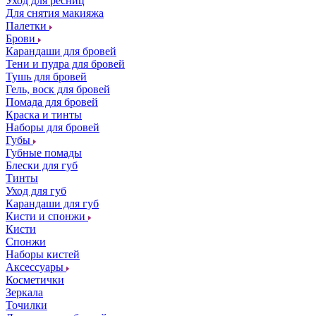
Уход для ресниц
Для снятия макияжа
Палетки
Брови
Карандаши для бровей
Тени и пудра для бровей
Тушь для бровей
Гель, воск для бровей
Помада для бровей
Краска и тинты
Наборы для бровей
Губы
Губные помады
Блески для губ
Тинты
Уход для губ
Карандаши для губ
Кисти и спонжи
Кисти
Спонжи
Наборы кистей
Аксессуары
Косметички
Зеркала
Точилки