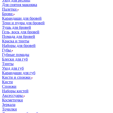
Уход для ресниц
Для снятия макияжа
Палетки
Брови
Карандаши для бровей
Тени и пудра для бровей
Тушь для бровей
Гель, воск для бровей
Помада для бровей
Краска и тинты
Наборы для бровей
Губы
Губные помады
Блески для губ
Тинты
Уход для губ
Карандаши для губ
Кисти и спонжи
Кисти
Спонжи
Наборы кистей
Аксессуары
Косметички
Зеркала
Точилки