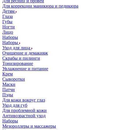
Для ресниц и бровей
Для коррекции маникюра и педикюра
Детям
Глаза
Губы
Ногти
Лицо
Наборы
Наборы
Уход для лица
Очищение и демакияж
Скрабы и пилинги
Тонизирование
Увлажнение и питание
Крем
Сыворотки
Маски
Патчи
Пэды
Для кожи вокруг глаз
Уход для губ
Для проблемной кожи
Антивозрастной уход
Наборы
Мезороллеры и массажеры