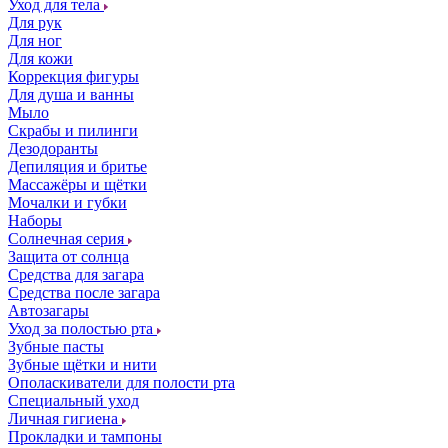
Уход для тела
Для рук
Для ног
Для кожи
Коррекция фигуры
Для душа и ванны
Мыло
Скрабы и пилинги
Дезодоранты
Депиляция и бритье
Массажёры и щётки
Мочалки и губки
Наборы
Солнечная серия
Защита от солнца
Средства для загара
Средства после загара
Автозагары
Уход за полостью рта
Зубные пасты
Зубные щётки и нити
Ополаскиватели для полости рта
Специальный уход
Личная гигиена
Прокладки и тампоны