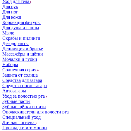
Уход для тела
Для рук
Для ног
Для кожи
Коррекция фигуры
Для душа и ванны
Мыло
Скрабы и пилинги
Дезодоранты
Депиляция и бритье
Массажёры и щётки
Мочалки и губки
Наборы
Солнечная серия
Защита от солнца
Средства для загара
Средства после загара
Автозагары
Уход за полостью рта
Зубные пасты
Зубные щётки и нити
Ополаскиватели для полости рта
Специальный уход
Личная гигиена
Прокладки и тампоны