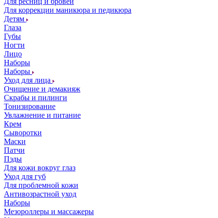
Для ресниц и бровей
Для коррекции маникюра и педикюра
Детям
Глаза
Губы
Ногти
Лицо
Наборы
Наборы
Уход для лица
Очищение и демакияж
Скрабы и пилинги
Тонизирование
Увлажнение и питание
Крем
Сыворотки
Маски
Патчи
Пэды
Для кожи вокруг глаз
Уход для губ
Для проблемной кожи
Антивозрастной уход
Наборы
Мезороллеры и массажеры