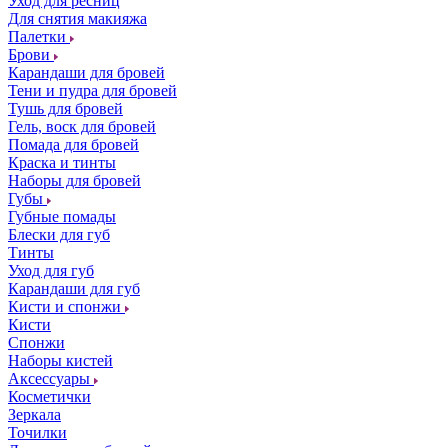
Уход для ресниц
Для снятия макияжа
Палетки
Брови
Карандаши для бровей
Тени и пудра для бровей
Тушь для бровей
Гель, воск для бровей
Помада для бровей
Краска и тинты
Наборы для бровей
Губы
Губные помады
Блески для губ
Тинты
Уход для губ
Карандаши для губ
Кисти и спонжи
Кисти
Спонжи
Наборы кистей
Аксессуары
Косметички
Зеркала
Точилки