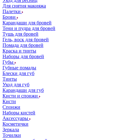
Уход для ресниц
Для снятия макияжа
Палетки
Брови
Карандаши для бровей
Тени и пудра для бровей
Тушь для бровей
Гель, воск для бровей
Помада для бровей
Краска и тинты
Наборы для бровей
Губы
Губные помады
Блески для губ
Тинты
Уход для губ
Карандаши для губ
Кисти и спонжи
Кисти
Спонжи
Наборы кистей
Аксессуары
Косметички
Зеркала
Точилки