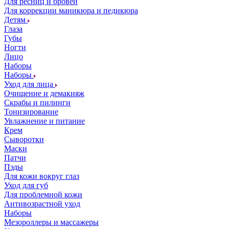
Для ресниц и бровей
Для коррекции маникюра и педикюра
Детям
Глаза
Губы
Ногти
Лицо
Наборы
Наборы
Уход для лица
Очищение и демакияж
Скрабы и пилинги
Тонизирование
Увлажнение и питание
Крем
Сыворотки
Маски
Патчи
Пэды
Для кожи вокруг глаз
Уход для губ
Для проблемной кожи
Антивозрастной уход
Наборы
Мезороллеры и массажеры