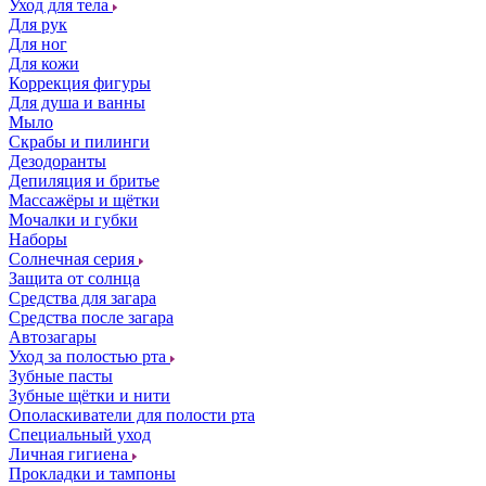
Уход для тела
Для рук
Для ног
Для кожи
Коррекция фигуры
Для душа и ванны
Мыло
Скрабы и пилинги
Дезодоранты
Депиляция и бритье
Массажёры и щётки
Мочалки и губки
Наборы
Солнечная серия
Защита от солнца
Средства для загара
Средства после загара
Автозагары
Уход за полостью рта
Зубные пасты
Зубные щётки и нити
Ополаскиватели для полости рта
Специальный уход
Личная гигиена
Прокладки и тампоны