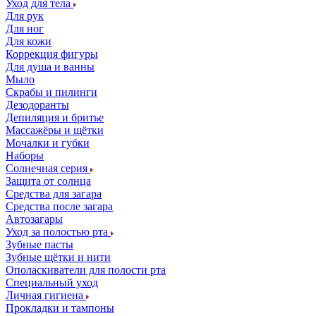
Уход для тела
Для рук
Для ног
Для кожи
Коррекция фигуры
Для душа и ванны
Мыло
Скрабы и пилинги
Дезодоранты
Депиляция и бритье
Массажёры и щётки
Мочалки и губки
Наборы
Солнечная серия
Защита от солнца
Средства для загара
Средства после загара
Автозагары
Уход за полостью рта
Зубные пасты
Зубные щётки и нити
Ополаскиватели для полости рта
Специальный уход
Личная гигиена
Прокладки и тампоны