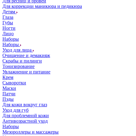
Для ресниц и бровей
Для коррекции маникюра и педикюра
Детям
Глаза
Губы
Ногти
Лицо
Наборы
Наборы
Уход для лица
Очищение и демакияж
Скрабы и пилинги
Тонизирование
Увлажнение и питание
Крем
Сыворотки
Маски
Патчи
Пэды
Для кожи вокруг глаз
Уход для губ
Для проблемной кожи
Антивозрастной уход
Наборы
Мезороллеры и массажеры