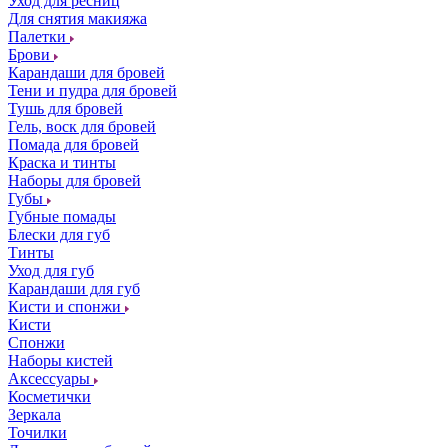
Уход для ресниц
Для снятия макияжа
Палетки
Брови
Карандаши для бровей
Тени и пудра для бровей
Тушь для бровей
Гель, воск для бровей
Помада для бровей
Краска и тинты
Наборы для бровей
Губы
Губные помады
Блески для губ
Тинты
Уход для губ
Карандаши для губ
Кисти и спонжи
Кисти
Спонжи
Наборы кистей
Аксессуары
Косметички
Зеркала
Точилки