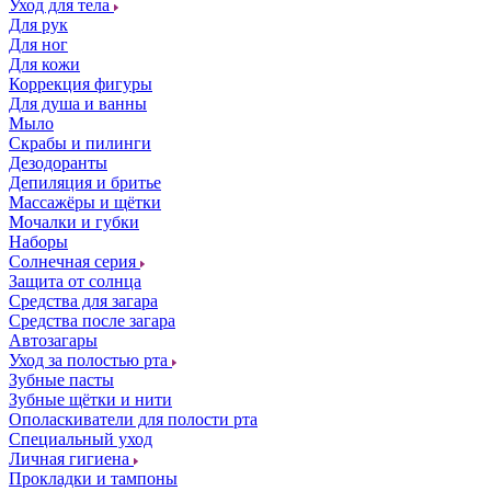
Уход для тела
Для рук
Для ног
Для кожи
Коррекция фигуры
Для душа и ванны
Мыло
Скрабы и пилинги
Дезодоранты
Депиляция и бритье
Массажёры и щётки
Мочалки и губки
Наборы
Солнечная серия
Защита от солнца
Средства для загара
Средства после загара
Автозагары
Уход за полостью рта
Зубные пасты
Зубные щётки и нити
Ополаскиватели для полости рта
Специальный уход
Личная гигиена
Прокладки и тампоны