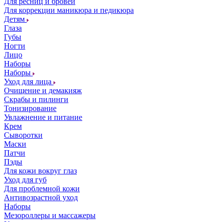
Для ресниц и бровей
Для коррекции маникюра и педикюра
Детям
Глаза
Губы
Ногти
Лицо
Наборы
Наборы
Уход для лица
Очищение и демакияж
Скрабы и пилинги
Тонизирование
Увлажнение и питание
Крем
Сыворотки
Маски
Патчи
Пэды
Для кожи вокруг глаз
Уход для губ
Для проблемной кожи
Антивозрастной уход
Наборы
Мезороллеры и массажеры