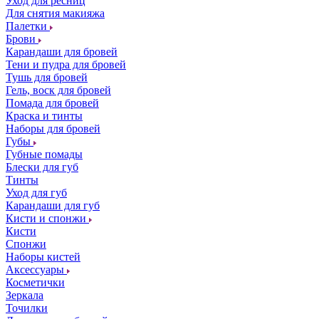
Уход для ресниц
Для снятия макияжа
Палетки
Брови
Карандаши для бровей
Тени и пудра для бровей
Тушь для бровей
Гель, воск для бровей
Помада для бровей
Краска и тинты
Наборы для бровей
Губы
Губные помады
Блески для губ
Тинты
Уход для губ
Карандаши для губ
Кисти и спонжи
Кисти
Спонжи
Наборы кистей
Аксессуары
Косметички
Зеркала
Точилки