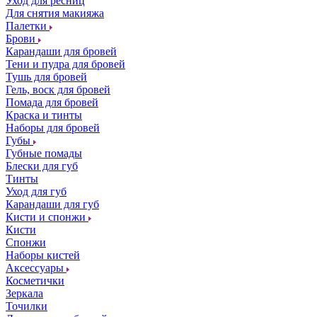
Уход для ресниц
Для снятия макияжа
Палетки
Брови
Карандаши для бровей
Тени и пудра для бровей
Тушь для бровей
Гель, воск для бровей
Помада для бровей
Краска и тинты
Наборы для бровей
Губы
Губные помады
Блески для губ
Тинты
Уход для губ
Карандаши для губ
Кисти и спонжи
Кисти
Спонжи
Наборы кистей
Аксессуары
Косметички
Зеркала
Точилки