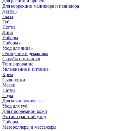
Для ресниц и бровей
Для коррекции маникюра и педикюра
Детям
Глаза
Губы
Ногти
Лицо
Наборы
Наборы
Уход для лица
Очищение и демакияж
Скрабы и пилинги
Тонизирование
Увлажнение и питание
Крем
Сыворотки
Маски
Патчи
Пэды
Для кожи вокруг глаз
Уход для губ
Для проблемной кожи
Антивозрастной уход
Наборы
Мезороллеры и массажеры