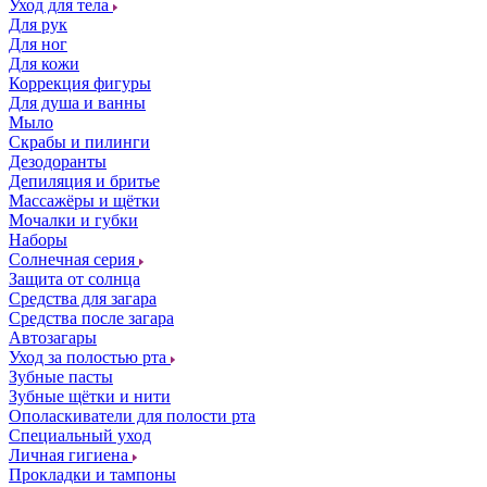
Уход для тела
Для рук
Для ног
Для кожи
Коррекция фигуры
Для душа и ванны
Мыло
Скрабы и пилинги
Дезодоранты
Депиляция и бритье
Массажёры и щётки
Мочалки и губки
Наборы
Солнечная серия
Защита от солнца
Средства для загара
Средства после загара
Автозагары
Уход за полостью рта
Зубные пасты
Зубные щётки и нити
Ополаскиватели для полости рта
Специальный уход
Личная гигиена
Прокладки и тампоны