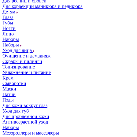
Для ресниц и бровей
Для коррекции маникюра и педикюра
Детям
Глаза
Губы
Ногти
Лицо
Наборы
Наборы
Уход для лица
Очищение и демакияж
Скрабы и пилинги
Тонизирование
Увлажнение и питание
Крем
Сыворотки
Маски
Патчи
Пэды
Для кожи вокруг глаз
Уход для губ
Для проблемной кожи
Антивозрастной уход
Наборы
Мезороллеры и массажеры