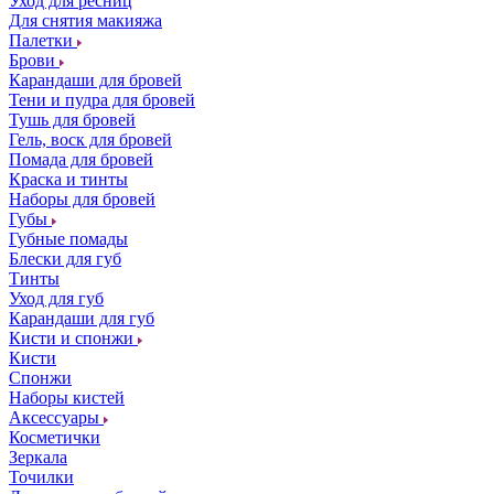
Уход для ресниц
Для снятия макияжа
Палетки
Брови
Карандаши для бровей
Тени и пудра для бровей
Тушь для бровей
Гель, воск для бровей
Помада для бровей
Краска и тинты
Наборы для бровей
Губы
Губные помады
Блески для губ
Тинты
Уход для губ
Карандаши для губ
Кисти и спонжи
Кисти
Спонжи
Наборы кистей
Аксессуары
Косметички
Зеркала
Точилки