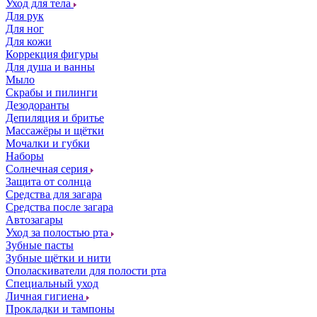
Уход для тела
Для рук
Для ног
Для кожи
Коррекция фигуры
Для душа и ванны
Мыло
Скрабы и пилинги
Дезодоранты
Депиляция и бритье
Массажёры и щётки
Мочалки и губки
Наборы
Солнечная серия
Защита от солнца
Средства для загара
Средства после загара
Автозагары
Уход за полостью рта
Зубные пасты
Зубные щётки и нити
Ополаскиватели для полости рта
Специальный уход
Личная гигиена
Прокладки и тампоны