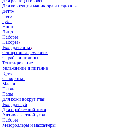
Для ресниц и бровей
Для коррекции маникюра и педикюра
Детям
Глаза
Губы
Ногти
Лицо
Наборы
Наборы
Уход для лица
Очищение и демакияж
Скрабы и пилинги
Тонизирование
Увлажнение и питание
Крем
Сыворотки
Маски
Патчи
Пэды
Для кожи вокруг глаз
Уход для губ
Для проблемной кожи
Антивозрастной уход
Наборы
Мезороллеры и массажеры