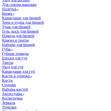
Уход для ресниц
Для снятия макияжа
Палетки
Брови
Карандаши для бровей
Тени и пудра для бровей
Тушь для бровей
Гель, воск для бровей
Помада для бровей
Краска и тинты
Наборы для бровей
Губы
Губные помады
Блески для губ
Тинты
Уход для губ
Карандаши для губ
Кисти и спонжи
Кисти
Спонжи
Наборы кистей
Аксессуары
Косметички
Зеркала
Точилки