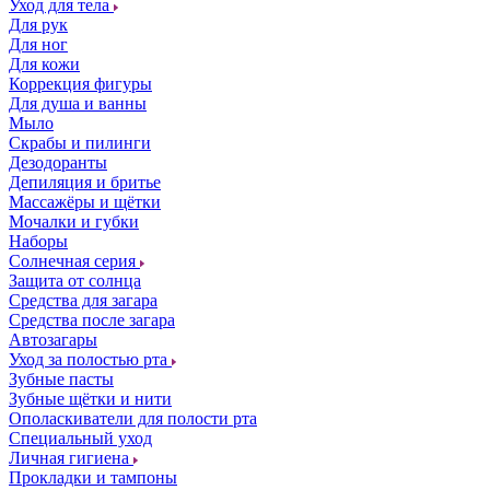
Уход для тела
Для рук
Для ног
Для кожи
Коррекция фигуры
Для душа и ванны
Мыло
Скрабы и пилинги
Дезодоранты
Депиляция и бритье
Массажёры и щётки
Мочалки и губки
Наборы
Солнечная серия
Защита от солнца
Средства для загара
Средства после загара
Автозагары
Уход за полостью рта
Зубные пасты
Зубные щётки и нити
Ополаскиватели для полости рта
Специальный уход
Личная гигиена
Прокладки и тампоны