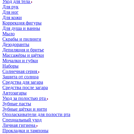
Уход для тела
Для рук
Для ног
Для кожи
Коррекция фигуры
Для душа и ванны
Мыло
Скрабы и пилинги
Дезодоранты
Депиляция и бритье
Массажёры и щётки
Мочалки и губки
Наборы
Солнечная серия
Защита от солнца
Средства для загара
Средства после загара
Автозагары
Уход за полостью рта
Зубные пасты
Зубные щётки и нити
Ополаскиватели для полости рта
Специальный уход
Личная гигиена
Прокладки и тампоны