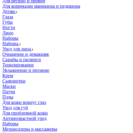
Для ресниц и бровей
Для коррекции маникюра и педикюра
Детям
Глаза
Губы
Ногти
Лицо
Наборы
Наборы
Уход для лица
Очищение и демакияж
Скрабы и пилинги
Тонизирование
Увлажнение и питание
Крем
Сыворотки
Маски
Патчи
Пэды
Для кожи вокруг глаз
Уход для губ
Для проблемной кожи
Антивозрастной уход
Наборы
Мезороллеры и массажеры