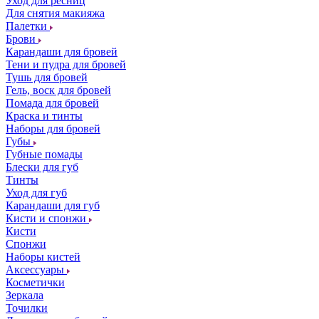
Уход для ресниц
Для снятия макияжа
Палетки
Брови
Карандаши для бровей
Тени и пудра для бровей
Тушь для бровей
Гель, воск для бровей
Помада для бровей
Краска и тинты
Наборы для бровей
Губы
Губные помады
Блески для губ
Тинты
Уход для губ
Карандаши для губ
Кисти и спонжи
Кисти
Спонжи
Наборы кистей
Аксессуары
Косметички
Зеркала
Точилки