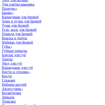
Уход для ресниц
Для снятия макияжа
Палетки
Брови
Карандаши для бровей
Тени и пудра для бровей
Тушь для бровей
Гель, воск для бровей
Помада для бровей
Краска и тинты
Наборы для бровей
Губы
Губные помады
Блески для губ
Тинты
Уход для губ
Карандаши для губ
Кисти и спонжи
Кисти
Спонжи
Наборы кистей
Аксессуары
Косметички
Зеркала
Точилки