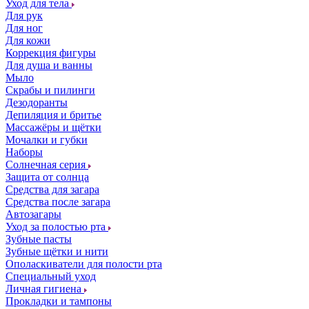
Уход для тела
Для рук
Для ног
Для кожи
Коррекция фигуры
Для душа и ванны
Мыло
Скрабы и пилинги
Дезодоранты
Депиляция и бритье
Массажёры и щётки
Мочалки и губки
Наборы
Солнечная серия
Защита от солнца
Средства для загара
Средства после загара
Автозагары
Уход за полостью рта
Зубные пасты
Зубные щётки и нити
Ополаскиватели для полости рта
Специальный уход
Личная гигиена
Прокладки и тампоны