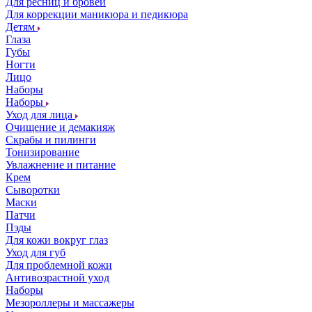
Для ресниц и бровей
Для коррекции маникюра и педикюра
Детям
Глаза
Губы
Ногти
Лицо
Наборы
Наборы
Уход для лица
Очищение и демакияж
Скрабы и пилинги
Тонизирование
Увлажнение и питание
Крем
Сыворотки
Маски
Патчи
Пэды
Для кожи вокруг глаз
Уход для губ
Для проблемной кожи
Антивозрастной уход
Наборы
Мезороллеры и массажеры