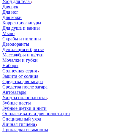
Уход для тела
Для рук
Для ног
Для кожи
Коррекция фигуры
Для душа и ванны
Мыло
Скрабы и пилинги
Дезодоранты
Депиляция и бритье
Массажёры и щётки
Мочалки и губки
Наборы
Солнечная серия
Защита от солнца
Средства для загара
Средства после загара
Автозагары
Уход за полостью рта
Зубные пасты
Зубные щётки и нити
Ополаскиватели для полости рта
Специальный уход
Личная гигиена
Прокладки и тампоны