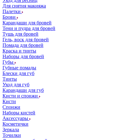
Уход для ресниц
Для снятия макияжа
Палетки
Брови
Карандаши для бровей
Тени и пудра для бровей
Тушь для бровей
Гель, воск для бровей
Помада для бровей
Краска и тинты
Наборы для бровей
Губы
Губные помады
Блески для губ
Тинты
Уход для губ
Карандаши для губ
Кисти и спонжи
Кисти
Спонжи
Наборы кистей
Аксессуары
Косметички
Зеркала
Точилки