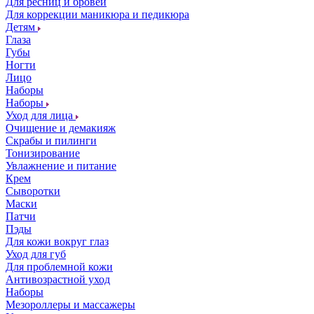
Для ресниц и бровей
Для коррекции маникюра и педикюра
Детям
Глаза
Губы
Ногти
Лицо
Наборы
Наборы
Уход для лица
Очищение и демакияж
Скрабы и пилинги
Тонизирование
Увлажнение и питание
Крем
Сыворотки
Маски
Патчи
Пэды
Для кожи вокруг глаз
Уход для губ
Для проблемной кожи
Антивозрастной уход
Наборы
Мезороллеры и массажеры