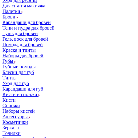
Уход для ресниц
Для снятия макияжа
Палетки
Брови
Карандаши для бровей
Тени и пудра для бровей
Тушь для бровей
Гель, воск для бровей
Помада для бровей
Краска и тинты
Наборы для бровей
Губы
Губные помады
Блески для губ
Тинты
Уход для губ
Карандаши для губ
Кисти и спонжи
Кисти
Спонжи
Наборы кистей
Аксессуары
Косметички
Зеркала
Точилки