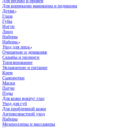
Для ресниц и бровей
Для коррекции маникюра и педикюра
Детям
Глаза
Губы
Ногти
Лицо
Наборы
Наборы
Уход для лица
Очищение и демакияж
Скрабы и пилинги
Тонизирование
Увлажнение и питание
Крем
Сыворотки
Маски
Патчи
Пэды
Для кожи вокруг глаз
Уход для губ
Для проблемной кожи
Антивозрастной уход
Наборы
Мезороллеры и массажеры