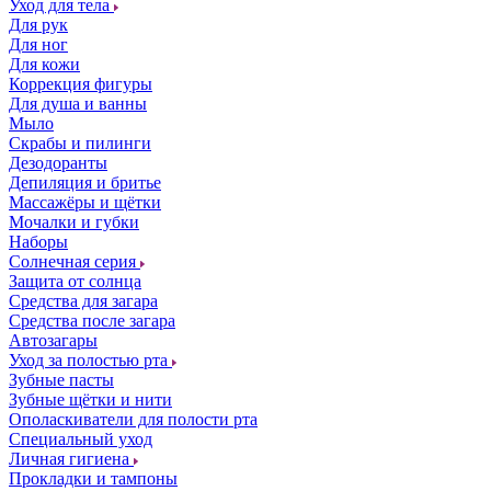
Уход для тела
Для рук
Для ног
Для кожи
Коррекция фигуры
Для душа и ванны
Мыло
Скрабы и пилинги
Дезодоранты
Депиляция и бритье
Массажёры и щётки
Мочалки и губки
Наборы
Солнечная серия
Защита от солнца
Средства для загара
Средства после загара
Автозагары
Уход за полостью рта
Зубные пасты
Зубные щётки и нити
Ополаскиватели для полости рта
Специальный уход
Личная гигиена
Прокладки и тампоны