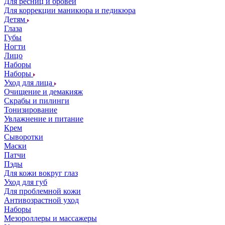
Для ресниц и бровей
Для коррекции маникюра и педикюра
Детям
Глаза
Губы
Ногти
Лицо
Наборы
Наборы
Уход для лица
Очищение и демакияж
Скрабы и пилинги
Тонизирование
Увлажнение и питание
Крем
Сыворотки
Маски
Патчи
Пэды
Для кожи вокруг глаз
Уход для губ
Для проблемной кожи
Антивозрастной уход
Наборы
Мезороллеры и массажеры