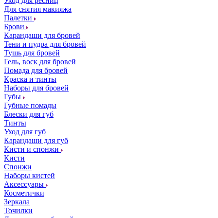
Уход для ресниц
Для снятия макияжа
Палетки
Брови
Карандаши для бровей
Тени и пудра для бровей
Тушь для бровей
Гель, воск для бровей
Помада для бровей
Краска и тинты
Наборы для бровей
Губы
Губные помады
Блески для губ
Тинты
Уход для губ
Карандаши для губ
Кисти и спонжи
Кисти
Спонжи
Наборы кистей
Аксессуары
Косметички
Зеркала
Точилки