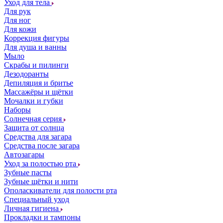
Уход для тела
Для рук
Для ног
Для кожи
Коррекция фигуры
Для душа и ванны
Мыло
Скрабы и пилинги
Дезодоранты
Депиляция и бритье
Массажёры и щётки
Мочалки и губки
Наборы
Солнечная серия
Защита от солнца
Средства для загара
Средства после загара
Автозагары
Уход за полостью рта
Зубные пасты
Зубные щётки и нити
Ополаскиватели для полости рта
Специальный уход
Личная гигиена
Прокладки и тампоны