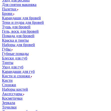
Уход для ресниц
Для снятия макияжа
Палетки
Брови
Карандаши для бровей
Тени и пудра для бровей
Тушь для бровей
Гель, воск для бровей
Помада для бровей
Краска и тинты
Наборы для бровей
Губы
Губные помады
Блески для губ
Тинты
Уход для губ
Карандаши для губ
Кисти и спонжи
Кисти
Спонжи
Наборы кистей
Аксессуары
Косметички
Зеркала
Точилки