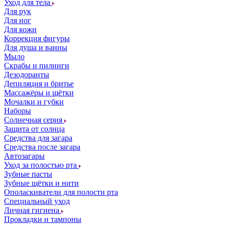
Уход для тела
Для рук
Для ног
Для кожи
Коррекция фигуры
Для душа и ванны
Мыло
Скрабы и пилинги
Дезодоранты
Депиляция и бритье
Массажёры и щётки
Мочалки и губки
Наборы
Солнечная серия
Защита от солнца
Средства для загара
Средства после загара
Автозагары
Уход за полостью рта
Зубные пасты
Зубные щётки и нити
Ополаскиватели для полости рта
Специальный уход
Личная гигиена
Прокладки и тампоны