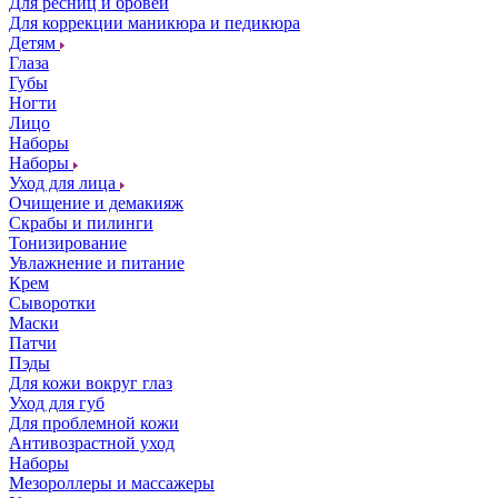
Для ресниц и бровей
Для коррекции маникюра и педикюра
Детям
Глаза
Губы
Ногти
Лицо
Наборы
Наборы
Уход для лица
Очищение и демакияж
Скрабы и пилинги
Тонизирование
Увлажнение и питание
Крем
Сыворотки
Маски
Патчи
Пэды
Для кожи вокруг глаз
Уход для губ
Для проблемной кожи
Антивозрастной уход
Наборы
Мезороллеры и массажеры