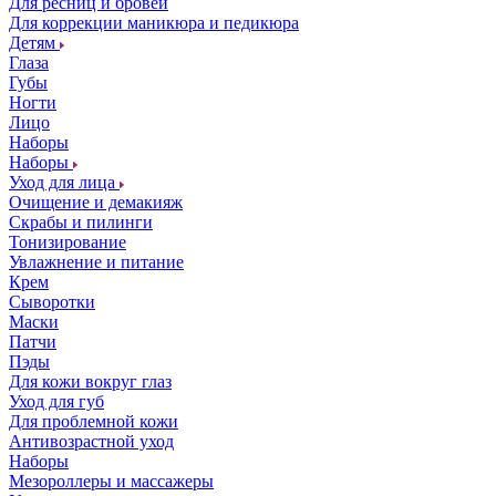
Для ресниц и бровей
Для коррекции маникюра и педикюра
Детям
Глаза
Губы
Ногти
Лицо
Наборы
Наборы
Уход для лица
Очищение и демакияж
Скрабы и пилинги
Тонизирование
Увлажнение и питание
Крем
Сыворотки
Маски
Патчи
Пэды
Для кожи вокруг глаз
Уход для губ
Для проблемной кожи
Антивозрастной уход
Наборы
Мезороллеры и массажеры