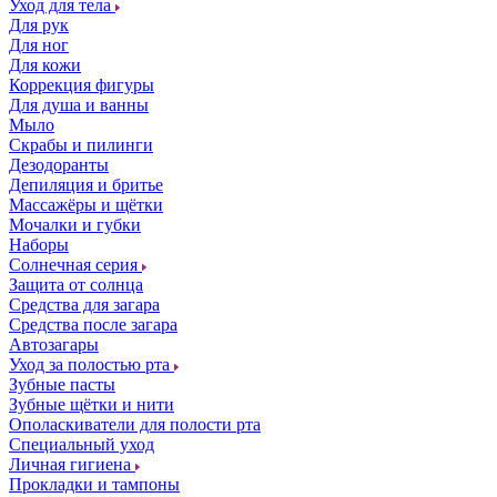
Уход для тела
Для рук
Для ног
Для кожи
Коррекция фигуры
Для душа и ванны
Мыло
Скрабы и пилинги
Дезодоранты
Депиляция и бритье
Массажёры и щётки
Мочалки и губки
Наборы
Солнечная серия
Защита от солнца
Средства для загара
Средства после загара
Автозагары
Уход за полостью рта
Зубные пасты
Зубные щётки и нити
Ополаскиватели для полости рта
Специальный уход
Личная гигиена
Прокладки и тампоны