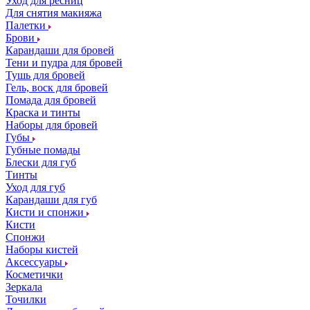
Уход для ресниц
Для снятия макияжа
Палетки
Брови
Карандаши для бровей
Тени и пудра для бровей
Тушь для бровей
Гель, воск для бровей
Помада для бровей
Краска и тинты
Наборы для бровей
Губы
Губные помады
Блески для губ
Тинты
Уход для губ
Карандаши для губ
Кисти и спонжи
Кисти
Спонжи
Наборы кистей
Аксессуары
Косметички
Зеркала
Точилки